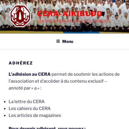
Aller
au
CERA-AIKIBUDO
contenu
CENTRE INTERNATIONAL DE L'AIKIBUDO
principal
Menu
ADHÉREZ
L’adhésion au CERA
permet de soutenir les actions de
l’association et d’accéder à du contenu exclusif –
annoté par « a »
:
La lettre du CERA
Les cahiers du CERA
Les articles de magazines
Pour devenir adhérent, vous pouvez :