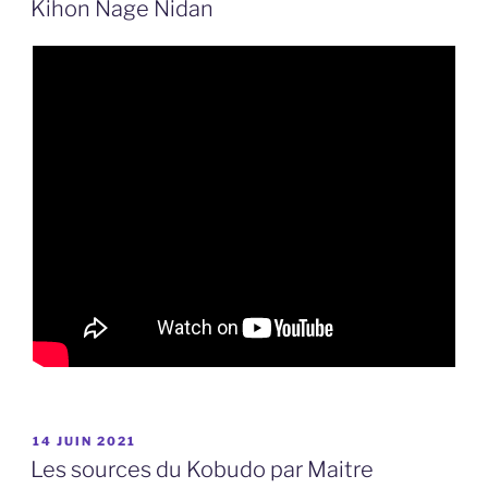
Kihon Nage Nidan
PUBLIÉ
14 JUIN 2021
LE
Les sources du Kobudo par Maitre