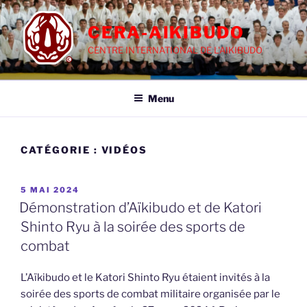
Aller
au
CERA-AIKIBUDO
contenu
CENTRE INTERNATIONAL DE L'AIKIBUDO
principal
Menu
CATÉGORIE :
VIDÉOS
PUBLIÉ
5 MAI 2024
LE
Démonstration d’Aïkibudo et de Katori
Shinto Ryu à la soirée des sports de
combat
L’Aïkibudo et le Katori Shinto Ryu étaient invités à la
soirée des sports de combat militaire organisée par le