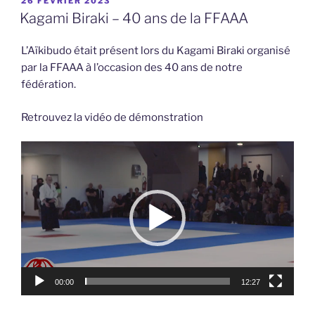
26 FÉVRIER 2023
LE
Kagami Biraki – 40 ans de la FFAAA
L’Aïkibudo était présent lors du Kagami Biraki organisé
par la FFAAA à l’occasion des 40 ans de notre
fédération.
Retrouvez la vidéo de démonstration
Lecteur
vidéo
00:00
12:27