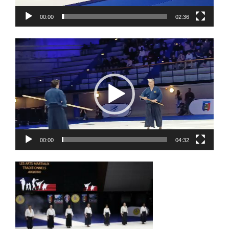
00:00
02:36
Lecteur
vidéo
00:00
04:32