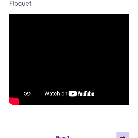
Floquet
Pagination
Page
Page
1