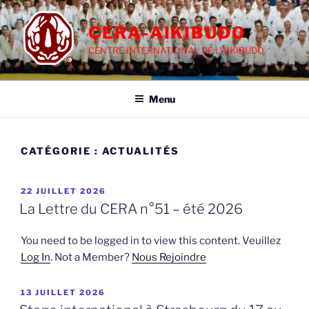
Aller
au
CERA-AIKIBUDO
contenu
CENTRE INTERNATIONAL DE L'AIKIBUDO
principal
Menu
CATÉGORIE :
ACTUALITÉS
PUBLIÉ
22 JUILLET 2026
LE
La Lettre du CERA n°51 – été 2026
You need to be logged in to view this content. Veuillez
Log In
. Not a Member?
Nous Rejoindre
PUBLIÉ
13 JUILLET 2026
LE