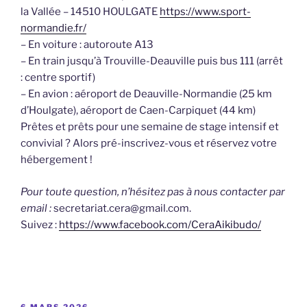
la Vallée – 14510 HOULGATE
https://www.sport-
normandie.fr/
– En voiture : autoroute A13
– En train jusqu’à Trouville-Deauville puis bus 111 (arrêt
: centre sportif)
– En avion : aéroport de Deauville-Normandie (25 km
d’Houlgate), aéroport de Caen-Carpiquet (44 km)
Prêtes et prêts pour une semaine de stage intensif et
convivial ? Alors pré-inscrivez-vous et réservez votre
hébergement !
Pour toute question, n’hésitez pas à nous contacter par
email :
secretariat.cera@gmail.com.
Suivez :
https://www.facebook.com/CeraAikibudo/
PUBLIÉ
6 MARS 2026