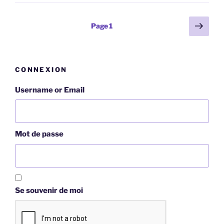
Pagination
Page
Page
1
suiv
des
publications
CONNEXION
Username or Email
Mot de passe
Se souvenir de moi