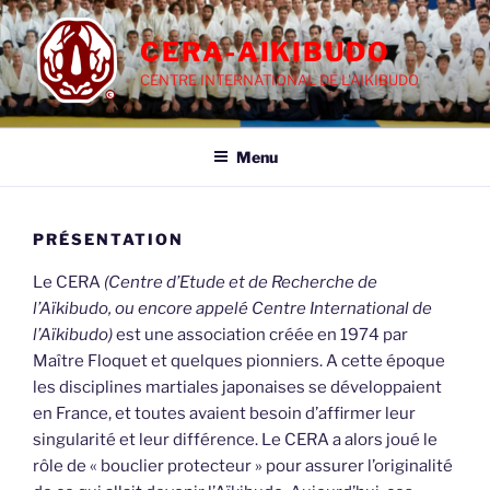
Aller
au
CERA-AIKIBUDO
contenu
CENTRE INTERNATIONAL DE L'AIKIBUDO
principal
Menu
PRÉSENTATION
Le CERA
(Centre d’Etude et de Recherche de
l’Aïkibudo, ou encore appelé Centre International de
l’Aïkibudo)
est une association créée en 1974 par
Maître Floquet et quelques pionniers. A cette époque
les disciplines martiales japonaises se développaient
en France, et toutes avaient besoin d’affirmer leur
singularité et leur différence. Le CERA a alors joué le
rôle de « bouclier protecteur » pour assurer l’originalité