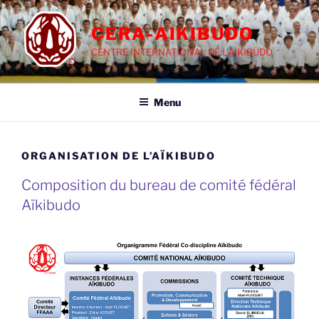
Aller
au
CERA-AIKIBUDO
contenu
CENTRE INTERNATIONAL DE L'AIKIBUDO
principal
Menu
ORGANISATION DE L’AÏKIBUDO
Composition du bureau de comité fédéral
Aïkibudo