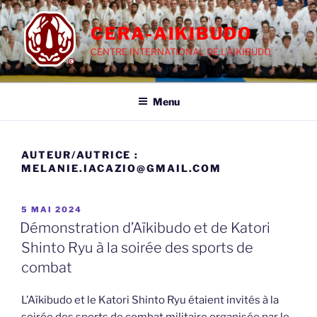
Aller
au
CERA-AIKIBUDO
contenu
CENTRE INTERNATIONAL DE L'AIKIBUDO
principal
Menu
AUTEUR/AUTRICE :
MELANIE.IACAZIO@GMAIL.COM
PUBLIÉ
5 MAI 2024
LE
Démonstration d’Aïkibudo et de Katori
Shinto Ryu à la soirée des sports de
combat
L’Aïkibudo et le Katori Shinto Ryu étaient invités à la
soirée des sports de combat militaire organisée par le