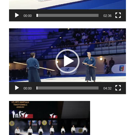
00:00
02:36
Lecteur
vidéo
00:00
04:32