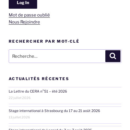
Mot de passe oublié
Nous Rejoindre
RECHERCHER PAR MOT-CLÉ
Recherche
Recher
pour
:
ACTUALITÉS RÉCENTES
La Lettre du CERA n°51 – été 2026
22 juillet 2026
Stage international à Strasbourg du 17 au 21 août 2026
13 juillet 2026