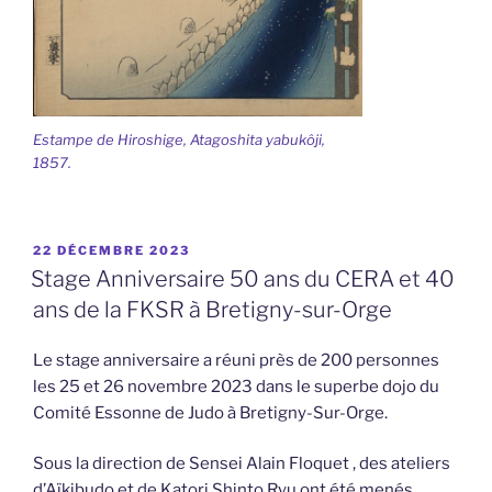
Estampe de Hiroshige, Atagoshita yabukôji,
1857.
PUBLIÉ
22 DÉCEMBRE 2023
LE
Stage Anniversaire 50 ans du CERA et 40
ans de la FKSR à Bretigny-sur-Orge
Le stage anniversaire a réuni près de 200 personnes
les 25 et 26 novembre 2023 dans le superbe dojo du
Comité Essonne de Judo à Bretigny-Sur-Orge.
Sous la direction de Sensei Alain Floquet , des ateliers
d’Aïkibudo et de Katori Shinto Ryu ont été menés