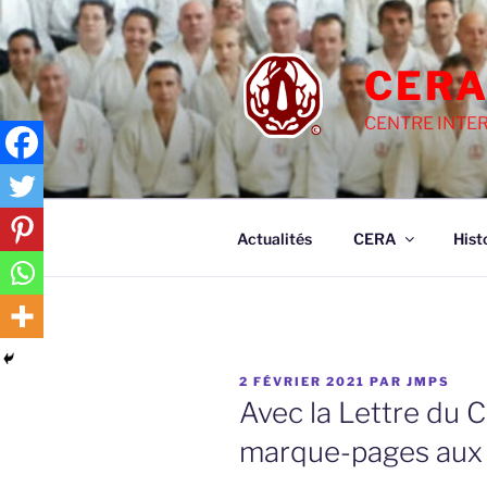
Aller
au
contenu
CERA
principal
CENTRE INTER
Actualités
CERA
Hist
PUBLIÉ
2 FÉVRIER 2021
PAR
JMPS
LE
Avec la Lettre du 
marque-pages aux c