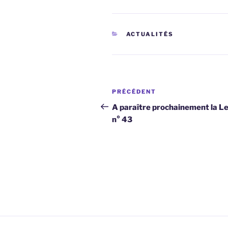
CATÉGORIES
ACTUALITÉS
Navigation
Article
PRÉCÉDENT
de
précédent
A paraître prochainement la L
n° 43
l’article