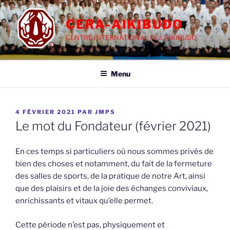
Aller
au
CERA-AIKIBUDO
contenu
CENTRE INTERNATIONAL DE L'AIKIBUDO
principal
Menu
PUBLIÉ
4 FÉVRIER 2021
PAR
JMPS
LE
Le mot du Fondateur (février 2021)
En ces temps si particuliers où nous sommes privés de
bien des choses et notamment, du fait de la fermeture
des salles de sports, de la pratique de notre Art, ainsi
que des plaisirs et de la joie des échanges conviviaux,
enrichissants et vitaux qu’elle permet.
Cette période n’est pas, physiquement et