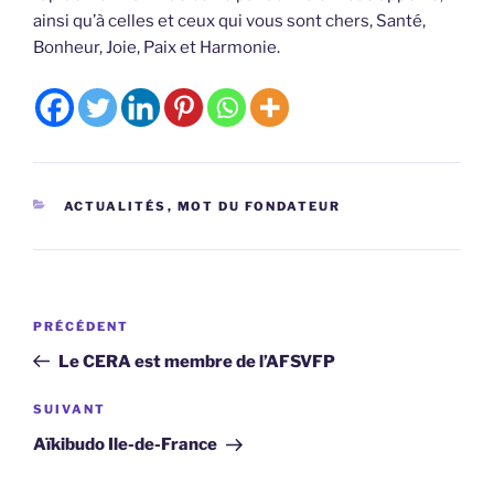
ainsi qu’à celles et ceux qui vous sont chers, Santé,
Bonheur, Joie, Paix et Harmonie.
CATÉGORIES
ACTUALITÉS
,
MOT DU FONDATEUR
Navigation
Article
PRÉCÉDENT
de
précédent
Le CERA est membre de l’AFSVFP
l’article
Article
SUIVANT
suivant
Aïkibudo Ile-de-France