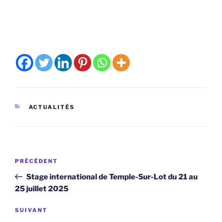
CATÉGORIES
ACTUALITÉS
Navigation
Article
PRÉCÉDENT
de
précédent
Stage international de Temple-Sur-Lot du 21 au
l’article
25 juillet 2025
Article
SUIVANT