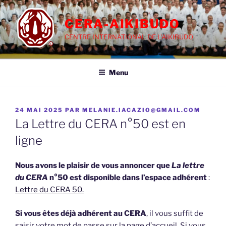
Aller
au
CERA-AIKIBUDO
contenu
CENTRE INTERNATIONAL DE L'AIKIBUDO
principal
Menu
PUBLIÉ
24 MAI 2025
PAR
MELANIE.IACAZIO@GMAIL.COM
LE
La Lettre du CERA n°50 est en
ligne
Nous avons le plaisir de vous annoncer que
La lettre
du CERA
n°50 est disponible dans l’espace adhérent
:
Lettre du CERA 50.
Si vous êtes déjà adhérent au CERA
, il vous suffit de
saisir votre mot de passe sur la page d’accueil. Si vous