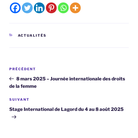
CATÉGORIES
ACTUALITÉS
Navigation
Article
PRÉCÉDENT
de
précédent
8 mars 2025 – Journée internationale des droits
l’article
de la femme
Article
SUIVANT
suivant
Stage International de Lagord du 4 au 8 août 2025