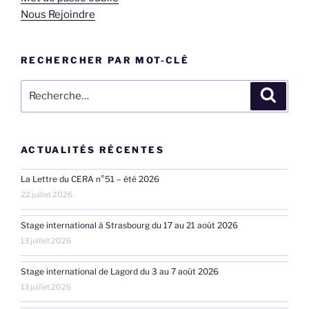
Nous Rejoindre
RECHERCHER PAR MOT-CLÉ
Recherche
Recher
pour
:
ACTUALITÉS RÉCENTES
La Lettre du CERA n°51 – été 2026
22 juillet 2026
Stage international à Strasbourg du 17 au 21 août 2026
13 juillet 2026
Stage international de Lagord du 3 au 7 août 2026
13 juillet 2026