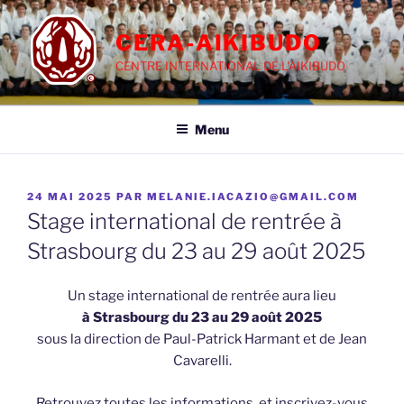
Aller
au
CERA-AIKIBUDO
contenu
CENTRE INTERNATIONAL DE L'AIKIBUDO
principal
Menu
PUBLIÉ
24 MAI 2025
PAR
MELANIE.IACAZIO@GMAIL.COM
LE
Stage international de rentrée à
Strasbourg du 23 au 29 août 2025
Un stage international de rentrée aura lieu
à Strasbourg du 23 au 29 août 2025
sous la direction de Paul-Patrick Harmant et de Jean
Cavarelli.
Retrouvez toutes les informations, et inscrivez-vous