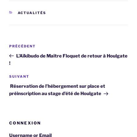
CATÉGORIES
ACTUALITÉS
Navigation
Article
PRÉCÉDENT
de
précédent
L’Aïkibudo de Maître Floquet de retour à Houlgate
l’article
!
Article
SUIVANT
suivant
Réservation de l’hébergement sur place et
préinscription au stage d’été de Houlgate
CONNEXION
Username or Email