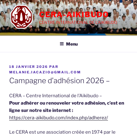
Aller
au
CERA-AIKIBUDO
contenu
CENTRE INTERNATIONAL DE L'AIKIBUDO
principal
Menu
PUBLIÉ
18 JANVIER 2026
PAR
LE
MELANIE.IACAZIO@GMAIL.COM
Campagne d’adhésion 2026 –
CERA – Centre International de l’Aikibudo –
Pour adhérer ou renouveler votre adhésion, c’est en
ligne sur notre site internet :
https://cera-aikibudo.com/index.php/adherez/
Le CERA est une association créée en 1974 par le