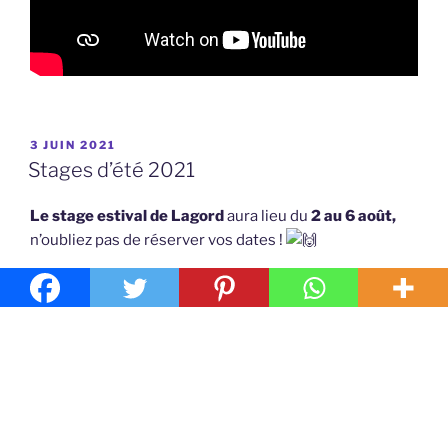
PUBLIÉ
3 JUIN 2021
LE
Stages d’été 2021
Le stage estival de Lagord
aura lieu du
2 au 6 août,
n’oubliez pas de réserver vos dates !
Les inscriptions se font auprès de M. Azzopardi :
azzopardi@aikibudo-lagord.fr
06 80 71 88 78
Le stage estival de Temple sur Lot
aura lieu du
19 au
23 juillet
, n’oubliez pas de réserver vos dates !