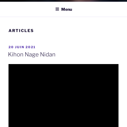
Menu
ARTICLES
PUBLIÉ
20 JUIN 2021
LE
Kihon Nage Nidan