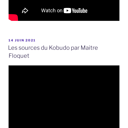
PUBLIÉ
14 JUIN 2021
LE
Les sources du Kobudo par Maitre
Floquet