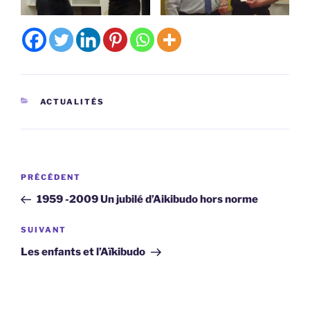
CATÉGORIES
ACTUALITÉS
Navigation
Article
PRÉCÉDENT
de
précédent
1959 -2009 Un jubilé d’Aikibudo hors norme
l’article
Article
SUIVANT
suivant
Les enfants et l’Aïkibudo