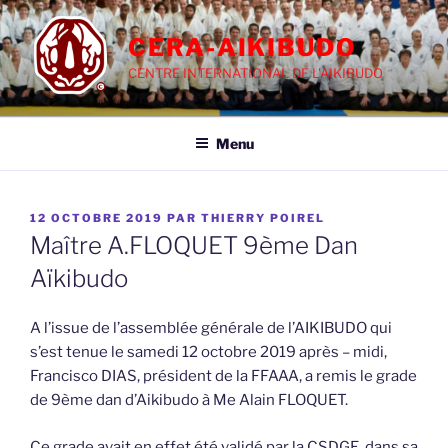
Aller
au
CERA-AIKIBUDO
contenu
CENTRE INTERNATIONAL DE L'AIKIBUDO
principal
Menu
PUBLIÉ
12 OCTOBRE 2019
PAR
THIERRY POIREL
LE
Maître A.FLOQUET 9ème Dan
Aïkibudo
A l’issue de l’assemblée générale de l’AIKIBUDO qui
s’est tenue le samedi 12 octobre 2019 après – midi,
Francisco DIAS, président de la FFAAA, a remis le grade
de 9ème dan d’Aikibudo à Me Alain FLOQUET.
Ce grade avait en effet été validé par la CSDGE, dans sa