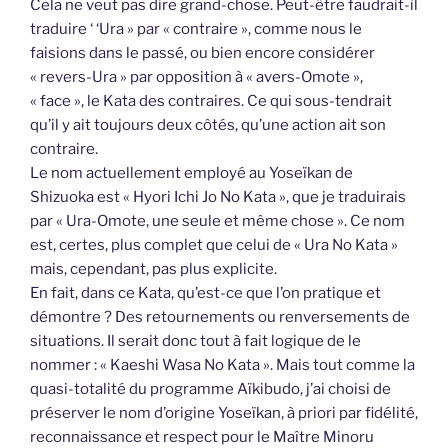
Cela ne veut pas dire grand-chose. Peut-être faudrait-il
traduire ‘ ‘Ura » par « contraire », comme nous le
faisions dans le passé, ou bien encore considérer
« revers-Ura » par opposition à « avers-Omote »,
« face », le Kata des contraires. Ce qui sous-tendrait
qu’il y ait toujours deux côtés, qu’une action ait son
contraire.
Le nom actuellement employé au Yoseïkan de
Shizuoka est « Hyori Ichi Jo No Kata », que je traduirais
par « Ura-Omote, une seule et même chose ». Ce nom
est, certes, plus complet que celui de « Ura No Kata »
mais, cependant, pas plus explicite.
En fait, dans ce Kata, qu’est-ce que l’on pratique et
démontre ? Des retournements ou renversements de
situations. Il serait donc tout à fait logique de le
nommer : « Kaeshi Wasa No Kata ». Mais tout comme la
quasi-totalité du programme Aïkibudo, j’ai choisi de
préserver le nom d’origine Yoseïkan, à priori par fidélité,
reconnaissance et respect pour le Maître Minoru