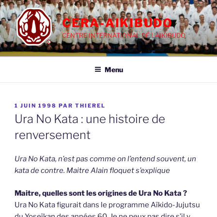
Aller
au
CERA-AIKIBUDO
contenu
CENTRE INTERNATIONAL DE L'AIKIBUDO
principal
Menu
PUBLIÉ
1 JUIN 1998
PAR
THIEREL
LE
Ura No Kata : une histoire de
renversement
Ura No Kata, n’est pas comme on l’entend souvent, un
kata de contre. Maitre Alain floquet s’explique
Maitre, quelles sont les origines de Ura No Kata ?
Ura No Kata figurait dans le programme Aïkido-Jujutsu
du Yoseïkan des années 60. Je ne peux pas dire s’il y