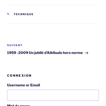
CATÉGORIES
TECHNIQUE
Navigation
de
Article
SUIVANT
l’article
suivant
1959 -2009 Un jubilé d’Aikibudo hors norme
CONNEXION
Username or Email